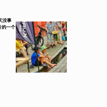
天没事
片的一个