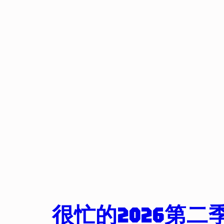
很忙的2026第二