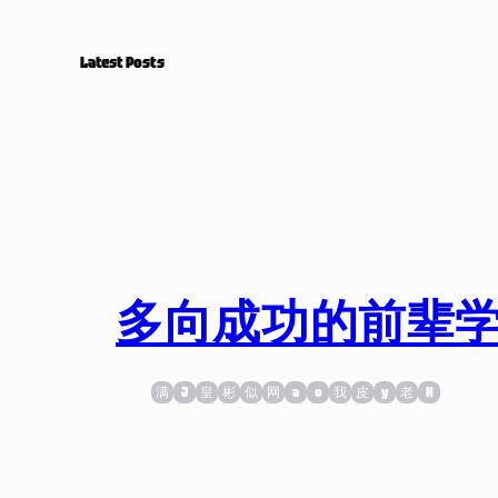
Latest Posts
多向成功的前辈
满
J
皇
彬
似
网
a
o
我
皮
y
老
H