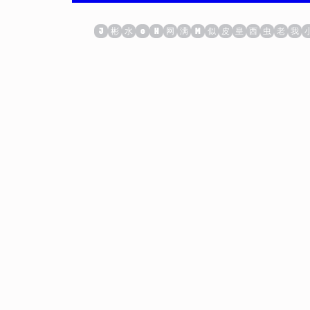
J
彬
水
o
H
网
满
M
似
皮
皇
西
虫
老
我