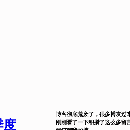
博客彻底荒废了，很多博友过
季度
刚刚看了一下积攒了这么多留