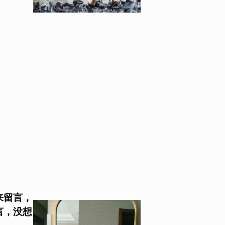
来留言，
言，没想