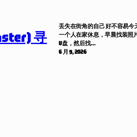
丢失在街角的自己 好不容易今
ter) 寻
一个人在家休息，早晨找装照
U盘，然后找…
6 月 9, 2026